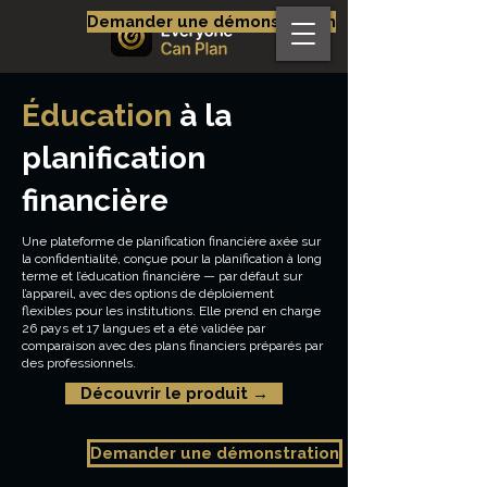
Demander une démonstration
Éducation
à la
planification
financière
Une plateforme de planification financière axée sur
la confidentialité, conçue pour la planification à long
terme et l’éducation financière — par défaut sur
l’appareil, avec des options de déploiement
flexibles pour les institutions. Elle prend en charge
26 pays et 17 langues et a été validée par
comparaison avec des plans financiers préparés par
des professionnels.
Découvrir le produit →
Demander une démonstration