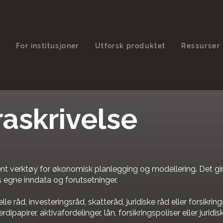
t
For institusjoner
Utforsk produktet
Ressurser
raskrivelse
nt verktøy for økonomisk planlegging og modellering. Det gir
egne inndata og forutsetninger.
lle råd, investeringsråd, skatteråd, juridiske råd eller forsikrin
rdipapirer, aktivafordelinger, lån, forsikringspoliser eller juridis