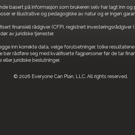
ende basert på informasjon som brukeren selv har lagt inn og 
ser er illustrative og pedagogiske av natur og er ingen garanti
isert finansiell rådgiver (CFP), registrert investeringsrådgiver 
dør av juridiske tjenester.
 legge inn korrekte data, velge forutsetninger, tolke resultat
 bør rådføre seg med kvalifiserte fagpersoner før de tar finan
eller juridiske beslutninger.
© 2026 Everyone Can Plan, LLC. All rights reserved.