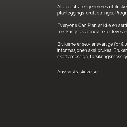
Alle resultater genereres utelukk
planleggingsforutsetninger. Progno
Everyone Can Plan er ikke en sertif
forsikringsleverandør eller leveran
Brukerne er selv ansvarlige for å
informasjonen skal brukes. Brukere
skattemessige, forsikringsmessige 
Ansvarsfraskrivelse