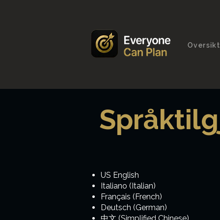
Oversik
Språktil
US English
Italiano (Italian)
Français (French)
Deutsch (German)
中文 (Simplified Chinese)