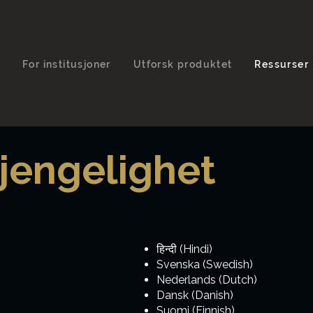
t
For institusjoner
Utforsk produktet
Ressurser
gjengelighet
हिन्दी (Hindi)
Svenska (Swedish)
Nederlands (Dutch)
Dansk (Danish)
Suomi (Finnish)