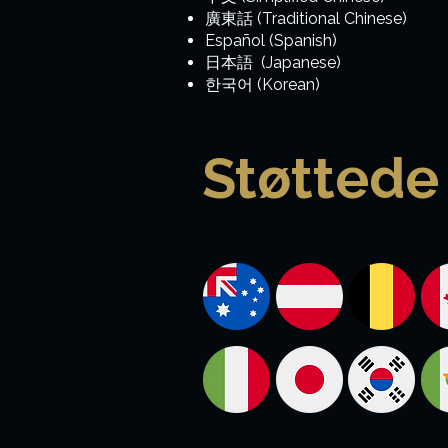
廣東話 (Traditional Chinese)
Español (Spanish)
日本語 (Japanese)
한국어 (Korean)
Støttede