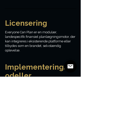
Licensering
Everyone Can Plan er en modulær,
landespecifik finansiel planlægningsmotor, der
kan integreres i eksisterende platforme eller
tilbydes som en brandet, selvstændig
oplevelse.
Implementeringsm
odeller
Integreret i eksisterende applikationer
Hvidmærkede, separate oplevelser
Interne værktøjer til rådgivere eller undervisere
Implementering af pilot- og
innovationssandkasser