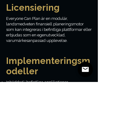
Licensiering
Everyone Can Plan är en modulär,
landsmedveten finansiell planeringsmotor
som kan integreras i befintliga plattformar eller
erbjudas som en egenutvecklad,
varumärkesanpassad upplevelse.
Implementeringsm
odeller
Inbäddad i befintliga applikationer
Vitmärkta fristående upplevelser
Interna verktyg för rådgivare eller utbildare
Pilot- och
innovationssandboximplementeringar
Licensierad av
marknad och