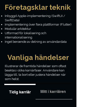
Företagsklar teknik
Inbyggd Apple-implementering (SwiftUI /
SwiftData)
Implementering över flera plattformar (Flutter)
Modulär arkitektur
Utformad för lokalisering och
internationalisering
Inget beroende av delning av användardata
Vanliga händelser
Illustrerar de framtida händelser som oftast
beaktas i olika karriärfaser. Användare kan
lägga till, ta bort eller justera händelser när
som helst.
Mitt i karriären
Sen karriär
Tidig karriär