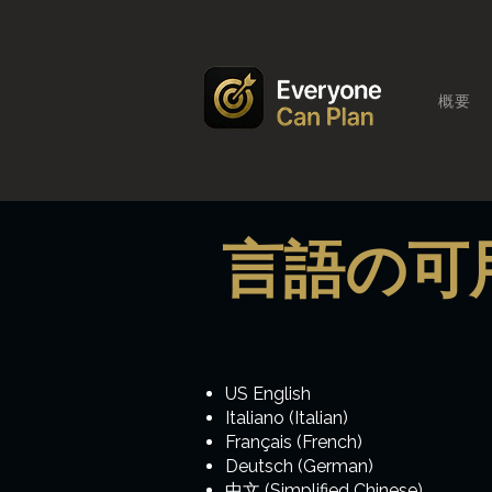
概要
言語の可
US English
Italiano (Italian)
Français (French)
Deutsch (German)
中文 (Simplified Chinese)