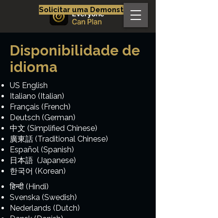
Solicitar uma Demonstração
Disponibilidade de
idioma
US English
Italiano (Italian)
Français (French)
Deutsch (German)
中文 (Simplified Chinese)
廣東話 (Traditional Chinese)
Español (Spanish)
日本語 (Japanese)
한국어 (Korean)
हिन्दी (Hindi)
Svenska (Swedish)
Nederlands (Dutch)