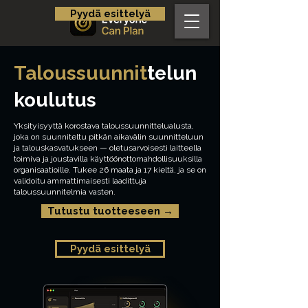
Pyydä esittelyä
Taloussuunnit
telun
koulutus
Yksityisyyttä korostava taloussuunnittelualusta,
joka on suunniteltu pitkän aikavälin suunnitteluun
ja talouskasvatukseen — oletusarvoisesti laitteella
toimiva ja joustavilla käyttöönottomahdollisuuksilla
organisaatioille. Tukee 26 maata ja 17 kieltä, ja se on
validoitu ammattimaisesti laadittuja
taloussuunnitelmia vasten.
Tutustu tuotteeseen →
Pyydä esittelyä