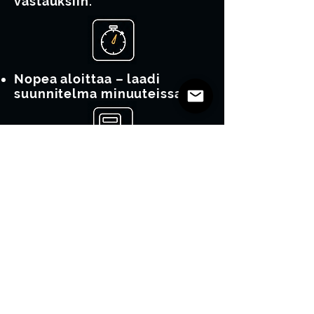
vastauksiin.
Nopea aloittaa – laadi
suunnitelma minuuteissa
Arvioi todelliset menot – ei
vain tulot
Arvioi verot