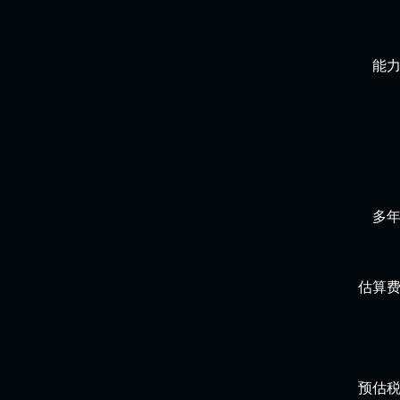
能
多
估算
预估