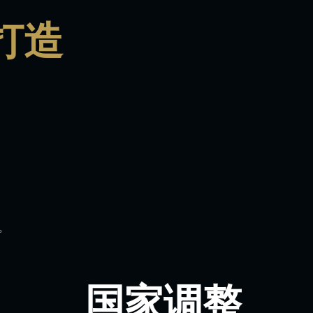
打造
。
国家调整