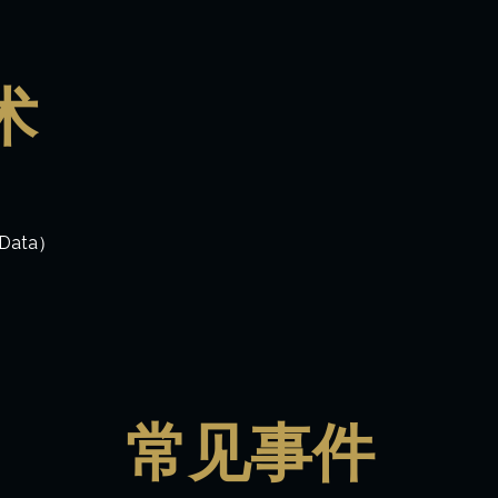
术
tData）
常见事件