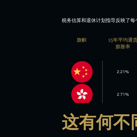
税务估算和退休计划指导反映了每
旗帜
15年平均通
膨胀率
2.21%
2.71%
这有何不