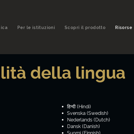
ica
Per le istituzioni
Scopri il prodotto
Risorse
lità della lingua
हिन्दी (Hindi)
Svenska (Swedish)
Nederlands (Dutch)
Dansk (Danish)
Suomi (Finnish)