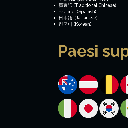
廣東話 (Traditional Chinese)
Español (Spanish)
日本語 (Japanese)
한국어 (Korean)
Paesi sup