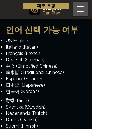
데모 요청
언어 선택 가능 여부
US English
Italiano (Italian)
Français (French)
Deutsch (German)
中文 (Simplified Chinese)
廣東話 (Traditional Chinese)
Español (Spanish)
日本語 (Japanese)
한국어 (Korean)
हिन्दी (Hindi)
Svenska (Swedish)
Nederlands (Dutch)
Dansk (Danish)
Suomi (Finnish)